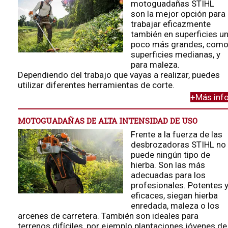
motoguadañas STIHL
son la mejor opción para
trabajar eficazmente
también en superficies u
poco más grandes, com
superficies medianas, y
para maleza.
Dependiendo del trabajo que vayas a realizar, puedes
utilizar diferentes herramientas de corte.
+Más inf
MOTOGUADAÑAS DE ALTA INTENSIDAD DE USO
Frente a la fuerza de las
desbrozadoras STIHL no
puede ningún tipo de
hierba. Son las más
adecuadas para los
profesionales. Potentes 
eficaces, siegan hierba
enredada, maleza o los
arcenes de carretera. También son ideales para
terrenos difíciles, por ejemplo plantaciones jóvenes de