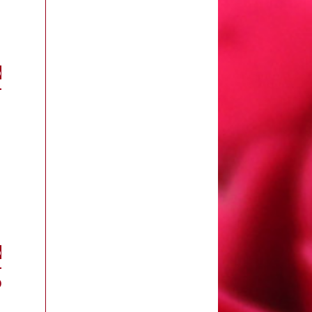
o
o
O