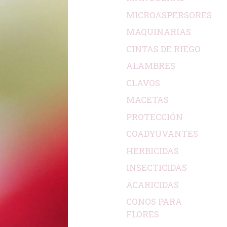
MICROASPERSORES
MAQUINARIAS
CINTAS DE RIEGO
ALAMBRES
CLAVOS
MACETAS
PROTECCIÓN
COADYUVANTES
HERBICIDAS
INSECTICIDAS
ACARICIDAS
CONOS PARA
FLORES