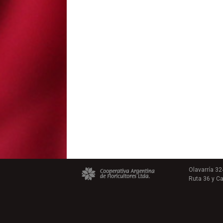
Olavarría 32
Ruta 36 y Cal