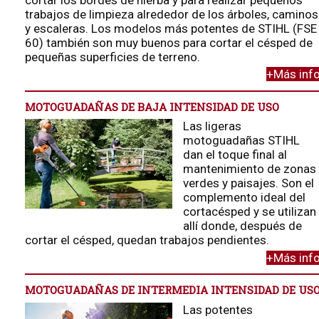
cortar los bordes de hierba y para realizar pequeños
trabajos de limpieza alrededor de los árboles, caminos
y escaleras. Los modelos más potentes de STIHL (FSE
60) también son muy buenos para cortar el césped de
pequeñas superficies de terreno.
+Más inf
MOTOGUADAÑAS DE BAJA INTENSIDAD DE USO
Las ligeras
motoguadañas STIHL
dan el toque final al
mantenimiento de zonas
verdes y paisajes. Son el
complemento ideal del
cortacésped y se utilizan
allí donde, después de
cortar el césped, quedan trabajos pendientes.
+Más inf
MOTOGUADAÑAS DE INTERMEDIA INTENSIDAD DE US
Las potentes