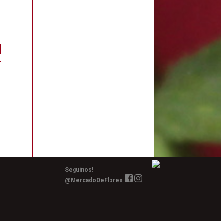
o
e
Seguinos!
@MercadoDeFlores
o