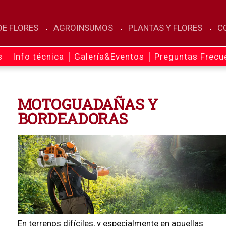
E FLORES
AGROINSUMOS
PLANTAS Y FLORES
C
s
Info técnica
Galería&Eventos
Preguntas Frecu
MOTOGUADAÑAS Y
BORDEADORAS
En terrenos difíciles, y especialmente en aquellas