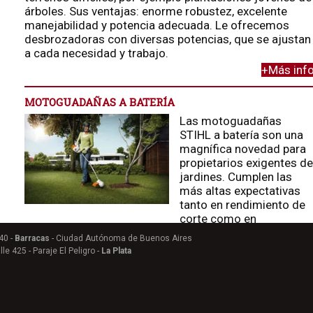
árboles. Sus ventajas: enorme robustez, excelente
manejabilidad y potencia adecuada. Le ofrecemos
desbrozadoras con diversas potencias, que se ajustan
a cada necesidad y trabajo.
+Más inf
MOTOGUADAÑAS A BATERÍA
Las motoguadañas
STIHL a batería son una
magnífica novedad para
propietarios exigentes d
jardines. Cumplen las
más altas expectativas
tanto en rendimiento de
corte como en
comodidad en el trabajo, y son una gran ayuda para
40 -
Barracas
- Ciudad Autónoma de Buenos Aires
perfilar y para otros trabajos ligeros que se realizan en
le 425 - Paraje El Peligro -
La Plata
jardines privados, pero también en parques y otros
espacios públicos.
+Más inf