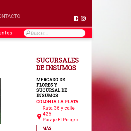
ONTACTO
entes
SUCURSALES
DE INSUMOS
MERCADO DE
FLORES Y
SUCURSAL DE
INSUMOS
COLONIA LA PLATA
Ruta 36 y calle
425
Paraje El Peligro
MÁS