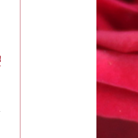
n
o
o
y