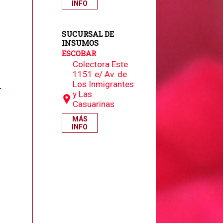
INFO
SUCURSAL DE
INSUMOS
ESCOBAR
Colectora Este
1151 e/ Av. de
Los Inmigrantes
y Las
Casuarinas
MÁS
INFO