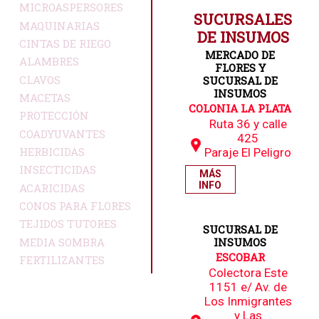
MICROASPERSORES
SUCURSALES
MAQUINARIAS
DE INSUMOS
CINTAS DE RIEGO
MERCADO DE
ALAMBRES
FLORES Y
CLAVOS
SUCURSAL DE
INSUMOS
MACETAS
COLONIA LA PLATA
PROTECCIÓN
Ruta 36 y calle
COADYUVANTES
425
HERBICIDAS
Paraje El Peligro
INSECTICIDAS
MÁS
INFO
ACARICIDAS
CONOS PARA FLORES
TEJIDOS TUTORES
SUCURSAL DE
MEDIA SOMBRA
INSUMOS
ESCOBAR
FERTILIZANTES
Colectora Este
1151 e/ Av. de
Los Inmigrantes
y Las