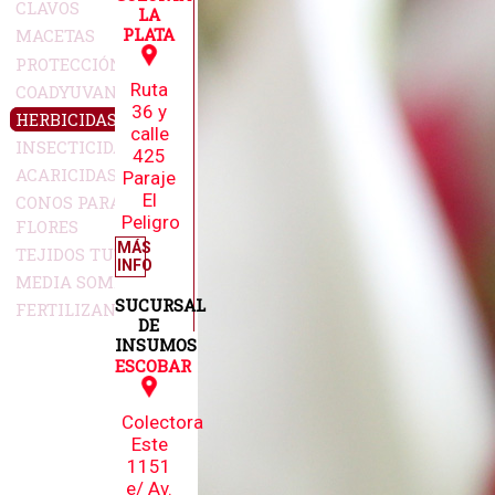
CLAVOS
LA
PLATA
MACETAS
PROTECCIÓN
Ruta
COADYUVANTES
36 y
HERBICIDAS
calle
INSECTICIDAS
425
ACARICIDAS
Paraje
El
CONOS PARA
Peligro
FLORES
MÁS
TEJIDOS TUTORES
INFO
MEDIA SOMBRA
SUCURSAL
FERTILIZANTES
DE
INSUMOS
ESCOBAR
Colectora
Este
1151
e/ Av.