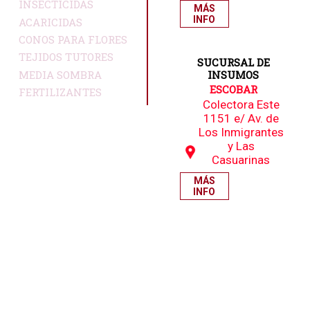
INSECTICIDAS
MÁS
INFO
ACARICIDAS
CONOS PARA FLORES
TEJIDOS TUTORES
SUCURSAL DE
MEDIA SOMBRA
INSUMOS
ESCOBAR
FERTILIZANTES
Colectora Este
1151 e/ Av. de
Los Inmigrantes
y Las
Casuarinas
MÁS
INFO
Olavarría 3240 -
Barracas
- Ciudad Autónoma de Buenos
Aires
Ruta 36 y Calle 425 - Paraje El Peligro -
La Plata