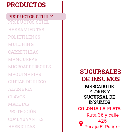
PRODUCTOS
PRODUCTOS STIHL
PRODUCTOS STIHL
HERRAMIENTAS
POLIETILENOS
MULCHING
CARRETILLAS
MANGUERAS
MICROASPERSORES
SUCURSALES
MAQUINARIAS
DE INSUMOS
CINTAS DE RIEGO
MERCADO DE
ALAMBRES
FLORES Y
CLAVOS
SUCURSAL DE
INSUMOS
MACETAS
COLONIA LA PLATA
PROTECCIÓN
Ruta 36 y calle
COADYUVANTES
425
HERBICIDAS
Paraje El Peligro